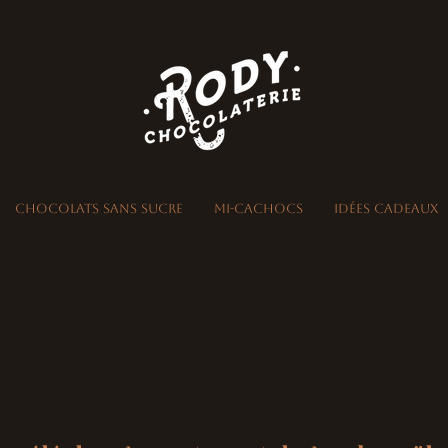
Chocolats sans sucre
Mi-Cachocs
Idées Cadeaux