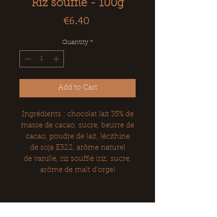
Riz soufflé - 100g
Price
€6.40
Quantity
*
Add to Cart
Ingrédients : chocolat lait 35% de
masse de cacao, sucre, beurre de
cacao, poudre de lait, lécithine
de soja E322, arôme naturel
de vanille, riz soufflé (riz, sucre,
arôme de malt d’orge)
EN SAVOIR PLUS