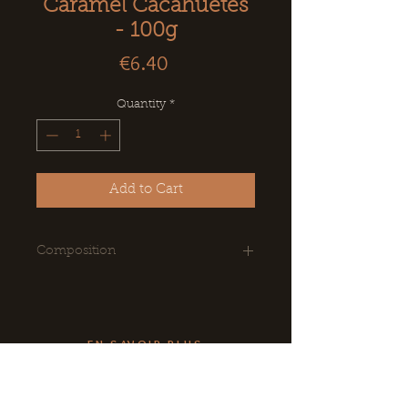
Caramel Cacahuètes
- 100g
Price
€6.40
Quantity
*
Add to Cart
Composition
Ingrédients : sucre, beurre de
cacao, lécithine de soja E322,
poudre de lait, arôme naturel
EN SAVOIR PLUS
de vanille, cacahuètes grillées &
salées.
CE, Associations, Collectivités
Conditions Générales de Vente