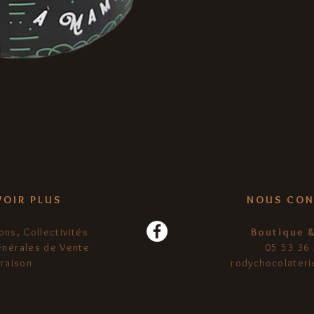
VOIR PLUS
NOUS CON
ons, Collectivités
Boutique 
énérales de Vente
05 53 36
vraison
rodychocolater