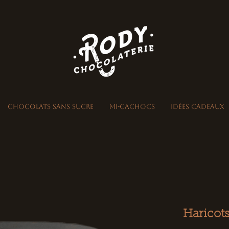
Chocolats sans sucre
Mi-Cachocs
Idées Cadeaux
Haricot