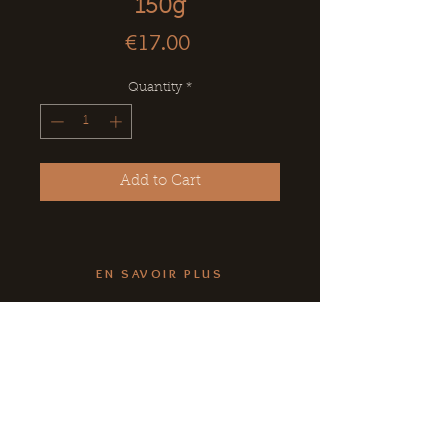
150g
Price
€17.00
Quantity
*
Add to Cart
EN SAVOIR PLUS
CE, Associations, Collectivités
Conditions Générales de Vente
Livraison
NOUS CONTACTER
Boutique &
Musée