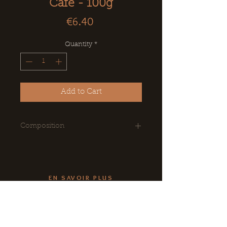
Café - 100g
Price
€6.40
Quantity
*
Add to Cart
Composition
Ingrédients : chocolat noir 70%,
masse de cacao, sucre, beurre de
cacao, poudre de lait, lécithine
EN SAVOIR PLUS
de soja E322, arôme naturel
de vanille, café, café soluble
CE, Associations, Collectivités
Conditions Générales de Vente
Livraison